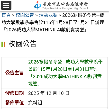
跳
至
選
首頁
>
校園公告
>
活動競賽
>
2026寒假冬令營—成
單
主
功大學數學系學會於115年1月28日至1月31日辦理
要
「2026成功大學MATHINK AI數創實境營」
內
容
校園公告
區
2026寒假冬令營—成功大學數學系學
會於115年1月28日至1月31日辦理
公告主旨
「2026成功大學MATHINK AI數創實
境營」
發佈日期
2025 年 12 月 10 日
發佈單位
資料組