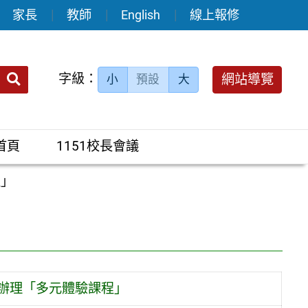
家長
教師
English
線上報修
送出
字級：
網站導覽
小
預設
大
搜
尋：
首頁
1151校長會議
程」
系辦理「多元體驗課程」