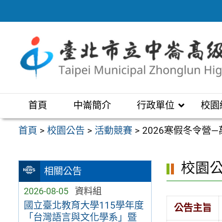
跳
至
主
要
內
容
區
首頁
中崙簡介
行政單位
校園
首頁
>
校園公告
>
活動競賽
>
2026寒假冬令
校園
相關公告
2026-08-05
資料組
國立臺北教育大學115學年度
公告主旨
「台灣語言與文化學系」暨