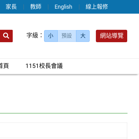
家長
教師
English
線上報修
送出
字級：
網站導覽
小
預設
大
搜
尋：
首頁
1151校長會議