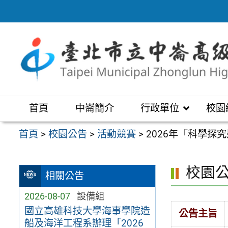
跳
至
主
要
內
容
區
首頁
中崙簡介
行政單位
校園
首頁
>
校園公告
>
活動競賽
>
2026年「科學探
校園
相關公告
2026-08-07
設備組
國立高雄科技大學海事學院造
公告主旨
船及海洋工程系辦理「2026