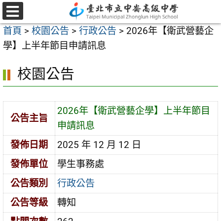
跳
至
選
首頁
>
校園公告
>
行政公告
>
2026年【衛武營藝企
單
主
學】上半年節目申請訊息
要
內
校園公告
容
區
2026年【衛武營藝企學】上半年節目
公告主旨
申請訊息
發佈日期
2025 年 12 月 12 日
發佈單位
學生事務處
公告類別
行政公告
公告等級
轉知