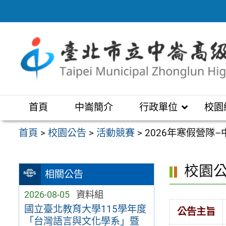
跳
至
主
要
內
容
區
首頁
中崙簡介
行政單位
校園
首頁
>
校園公告
>
活動競賽
>
2026年寒假營隊
校園
相關公告
2026-08-05
資料組
國立臺北教育大學115學年度
公告主旨
「台灣語言與文化學系」暨