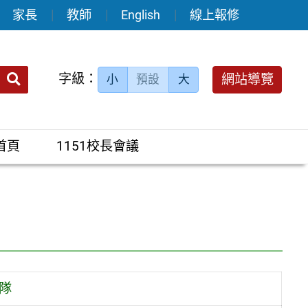
家長
教師
English
線上報修
送出
字級：
網站導覽
小
預設
大
搜
尋：
首頁
1151校長會議
營隊