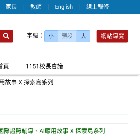
家長
教師
English
線上報修
送出
字級：
網站導覽
小
預設
大
搜
尋：
首頁
1151校長會議
應用故事 X 探索島系列
學國際證照輔導、AI應用故事 X 探索島系列