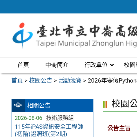
跳
至
主
要
內
容
區
首頁
中崙簡介
行政單位
校園
首頁
>
校園公告
>
活動競賽
>
2026年寒假Pyt
校園
相關公告
2026-08-06
技術服務組
115年iPAS資訊安全工程師
公告主旨
(初階)證照班(第2期)