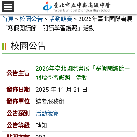
跳
至
選
首頁
>
校園公告
>
活動競賽
>
2026年臺北國際書展
單
主
「寒假閱讀節－閱讀學習護照」活動
要
內
校園公告
容
區
2026年臺北國際書展「寒假閱讀節－
公告主旨
閱讀學習護照」活動
發佈日期
2025 年 11 月 21 日
發佈單位
讀者服務組
公告類別
活動競賽
公告等級
轉知