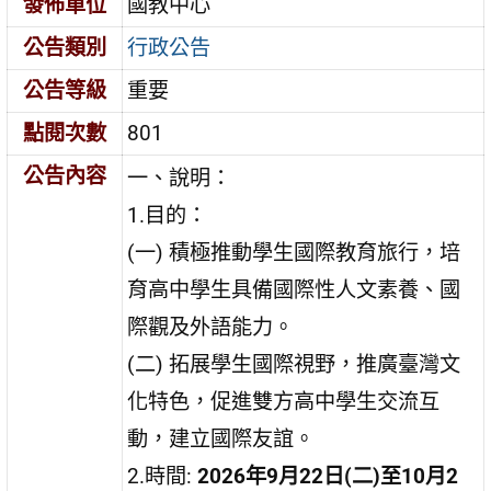
發佈單位
國教中心
公告類別
行政公告
公告等級
重要
點閱次數
801
公告內容
一、說明：
1.目的：
(一) 積極推動學生國際教育旅行，培
育高中學生具備國際性人文素養、國
際觀及外語能力。
(二) 拓展學生國際視野，推廣臺灣文
化特色，促進雙方高中學生交流互
動，建立國際友誼。
2.時間:
2026
年
9
月
22
日
(
二
)
至
10
月
2