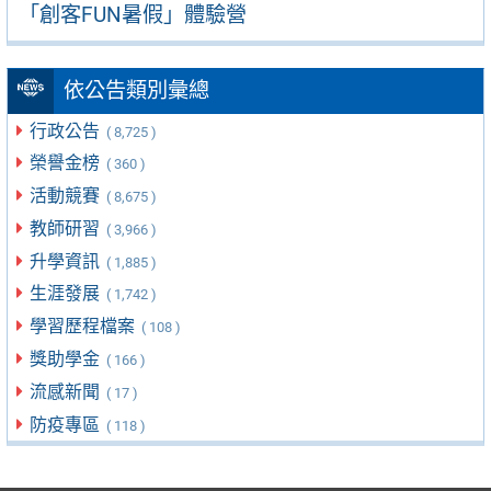
「創客FUN暑假」體驗營
依公告類別彙總
行政公告
( 8,725 )
榮譽金榜
( 360 )
活動競賽
( 8,675 )
教師研習
( 3,966 )
升學資訊
( 1,885 )
生涯發展
( 1,742 )
學習歷程檔案
( 108 )
獎助學金
( 166 )
流感新聞
( 17 )
防疫專區
( 118 )