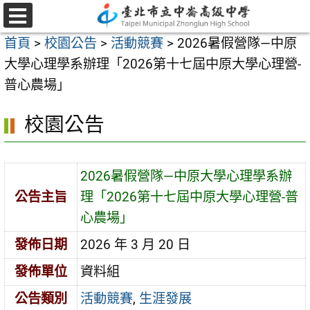
跳
至
選
首頁
>
校園公告
>
活動競賽
>
2026暑假營隊—中原
單
主
大學心理學系辦理「2026第十七屆中原大學心理營-
要
普心農場」
內
容
校園公告
區
2026暑假營隊—中原大學心理學系辦
公告主旨
理「2026第十七屆中原大學心理營-普
心農場」
發佈日期
2026 年 3 月 20 日
發佈單位
資料組
公告類別
活動競賽
,
生涯發展