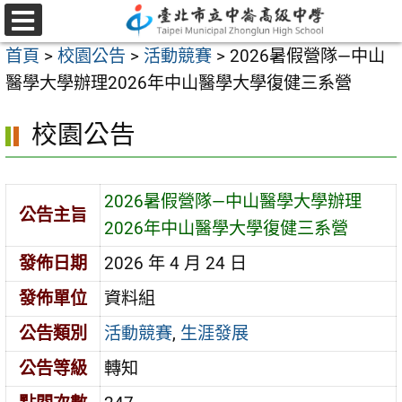
跳
至
選
首頁
>
校園公告
>
活動競賽
>
2026暑假營隊—中山
單
主
醫學大學辦理2026年中山醫學大學復健三系營
要
內
校園公告
容
區
2026暑假營隊—中山醫學大學辦理
公告主旨
2026年中山醫學大學復健三系營
發佈日期
2026 年 4 月 24 日
發佈單位
資料組
公告類別
活動競賽
,
生涯發展
公告等級
轉知