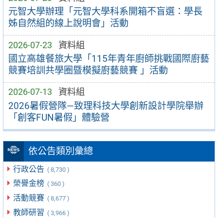
元智大學辦理「元智大學科系開箱不盲選：學長
姊自然組的線上說明會」活動
2026-07-23
資料組
國立高雄餐旅大學「115年青年廚師挑戰國際廚藝
競賽培訓共學圈暨模擬廚藝競賽 」活動
2026-07-13
資料組
2026暑假營隊—致理科技大學創新設計學院舉辦
「創客FUN暑假」體驗營
依公告類別彙總
行政公告
( 8,730 )
榮譽金榜
( 360 )
活動競賽
( 8,677 )
教師研習
( 3,966 )