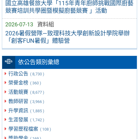
國立高雄餐旅大學「115年青年廚師挑戰國際廚藝
競賽培訓共學圈暨模擬廚藝競賽 」活動
2026-07-13
資料組
2026暑假營隊—致理科技大學創新設計學院舉辦
「創客FUN暑假」體驗營
依公告類別彙總
行政公告
( 8,730 )
榮譽金榜
( 360 )
活動競賽
( 8,677 )
教師研習
( 3,966 )
升學資訊
( 1,885 )
生涯發展
( 1,742 )
學習歷程檔案
( 108 )
獎助學金
( 169 )