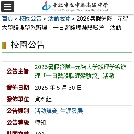
跳
至
選
首頁
>
校園公告
>
活動競賽
>
2026暑假營隊—元智
單
主
大學護理學系辦理「一日醫護職涯體驗營」活動
要
內
校園公告
容
區
2026暑假營隊—元智大學護理學系辦
公告主旨
理「一日醫護職涯體驗營」活動
發佈日期
2026 年 6 月 30 日
發佈單位
資料組
公告類別
活動競賽
,
生涯發展
公告等級
轉知