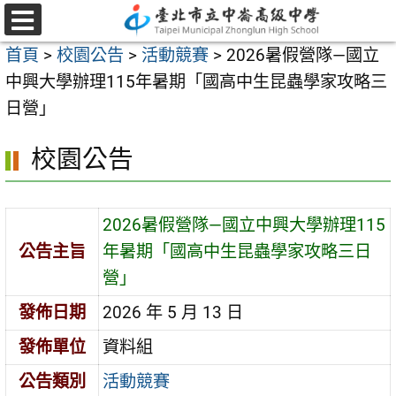
跳
至
選
首頁
>
校園公告
>
活動競賽
>
2026暑假營隊—國立
單
主
中興大學辦理115年暑期「國高中生昆蟲學家攻略三
要
日營」
內
容
校園公告
區
2026暑假營隊—國立中興大學辦理115
公告主旨
年暑期「國高中生昆蟲學家攻略三日
營」
發佈日期
2026 年 5 月 13 日
發佈單位
資料組
公告類別
活動競賽