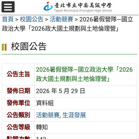
跳
至
選
首頁
>
校園公告
>
活動競賽
>
2026暑假營隊—國立
單
主
政治大學「2026政大國土規劃與土地倫理營」
要
內
校園公告
容
區
2026暑假營隊—國立政治大學「2026
公告主旨
政大國土規劃與土地倫理營」
發佈日期
2026 年 5 月 29 日
發佈單位
資料組
公告類別
活動競賽
,
生涯發展
公告等級
轉知