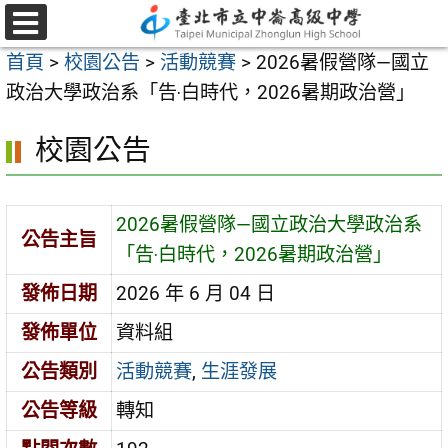
跳
至
選
首頁
>
校園公告
>
活動競賽
>
2026暑假營隊—國立
單
主
政治大學政治系「告‧白時代，2026暑期政治營」
要
內
校園公告
容
區
2026暑假營隊—國立政治大學政治系
公告主旨
「告‧白時代，2026暑期政治營」
發佈日期
2026 年 6 月 04 日
發佈單位
資料組
公告類別
活動競賽
,
生涯發展
公告等級
轉知