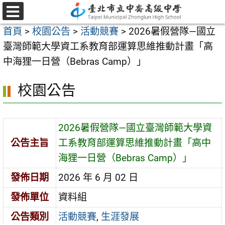
跳
至
選
首頁
>
校園公告
>
活動競賽
>
2026暑假營隊—國立
單
主
臺灣師範大學資工系教育部運算思維推動計畫「高
要
中海狸一日營（Bebras Camp）」
內
容
校園公告
區
2026暑假營隊—國立臺灣師範大學資
公告主旨
工系教育部運算思維推動計畫「高中
海狸一日營（Bebras Camp）」
發佈日期
2026 年 6 月 02 日
發佈單位
資料組
公告類別
活動競賽
,
生涯發展