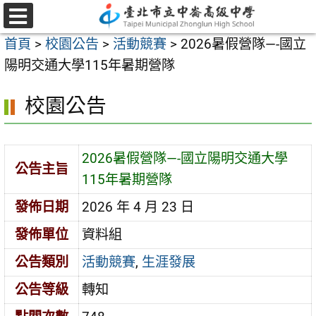
跳
至
選
首頁
>
校園公告
>
活動競賽
>
2026暑假營隊—-國立
單
主
陽明交通大學115年暑期營隊
要
內
校園公告
容
區
2026暑假營隊—-國立陽明交通大學
公告主旨
115年暑期營隊
發佈日期
2026 年 4 月 23 日
發佈單位
資料組
公告類別
活動競賽
,
生涯發展
公告等級
轉知