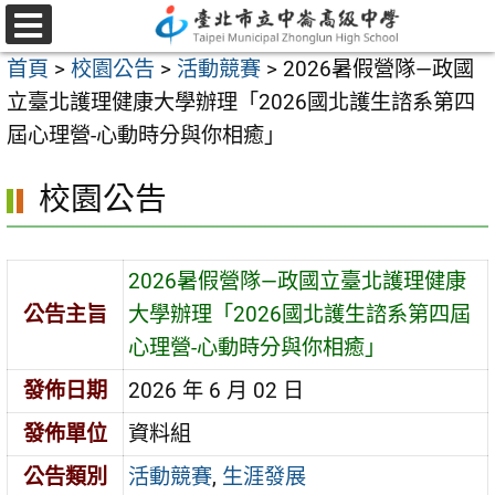
跳
至
選
首頁
>
校園公告
>
活動競賽
>
2026暑假營隊—政國
單
主
立臺北護理健康大學辦理「2026國北護生諮系第四
要
屆心理營-心動時分與你相癒」
內
容
校園公告
區
2026暑假營隊—政國立臺北護理健康
公告主旨
大學辦理「2026國北護生諮系第四屆
心理營-心動時分與你相癒」
發佈日期
2026 年 6 月 02 日
發佈單位
資料組
公告類別
活動競賽
,
生涯發展