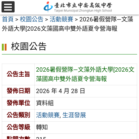
跳
至
選
首頁
>
校園公告
>
活動競賽
>
2026暑假營隊—文藻
單
主
外語大學[2026文藻國高中雙外語夏令營海報
要
內
校園公告
容
區
2026暑假營隊—文藻外語大學[2026文
公告主旨
藻國高中雙外語夏令營海報
發佈日期
2026 年 4 月 28 日
發佈單位
資料組
公告類別
活動競賽
,
生涯發展
公告等級
轉知