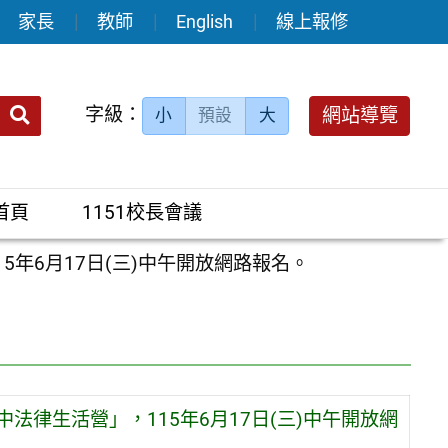
家長
教師
English
線上報修
送出
字級：
網站導覽
小
預設
大
搜
尋：
首頁
1151校長會議
5年6月17日(三)中午開放網路報名。
法律生活營」，115年6月17日(三)中午開放網