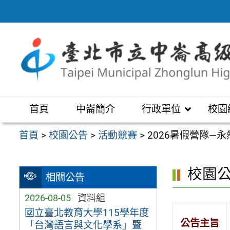
跳
至
主
要
內
容
區
首頁
中崙簡介
行政單位
校園
首頁
>
校園公告
>
活動競賽
>
2026暑假營隊—
校園
相關公告
2026-08-05
資料組
國立臺北教育大學115學年度
公告主旨
「台灣語言與文化學系」暨