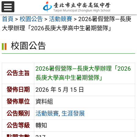
跳
至
選
首頁
>
校園公告
>
活動競賽
>
2026暑假營隊—長庚
單
主
大學辦理「2026長庚大學高中生暑期營隊」
要
內
校園公告
容
區
2026暑假營隊—長庚大學辦理「2026
公告主旨
長庚大學高中生暑期營隊」
發佈日期
2026 年 5 月 15 日
發佈單位
資料組
公告類別
活動競賽
,
生涯發展
公告等級
轉知