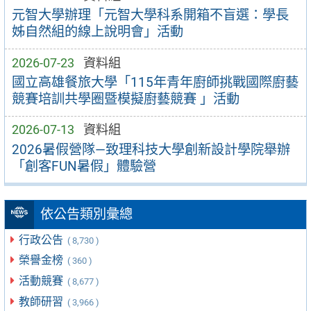
元智大學辦理「元智大學科系開箱不盲選：學長
姊自然組的線上說明會」活動
2026-07-23
資料組
國立高雄餐旅大學「115年青年廚師挑戰國際廚藝
競賽培訓共學圈暨模擬廚藝競賽 」活動
2026-07-13
資料組
2026暑假營隊—致理科技大學創新設計學院舉辦
「創客FUN暑假」體驗營
依公告類別彙總
行政公告
( 8,730 )
榮譽金榜
( 360 )
活動競賽
( 8,677 )
教師研習
( 3,966 )