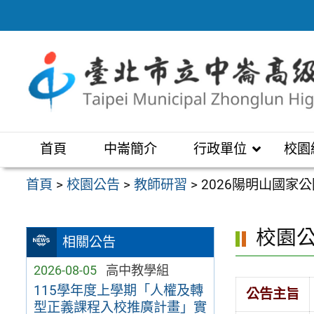
跳
至
主
要
內
容
區
首頁
中崙簡介
行政單位
校園
首頁
>
校園公告
>
教師研習
>
2026陽明山國家
校園
相關公告
2026-08-05
高中教學組
115學年度上學期「人權及轉
公告主旨
型正義課程入校推廣計畫」實