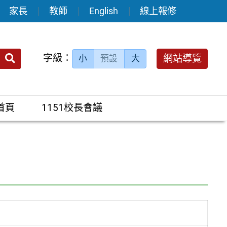
家長
教師
English
線上報修
送出
字級：
網站導覽
小
預設
大
搜
尋：
首頁
1151校長會議