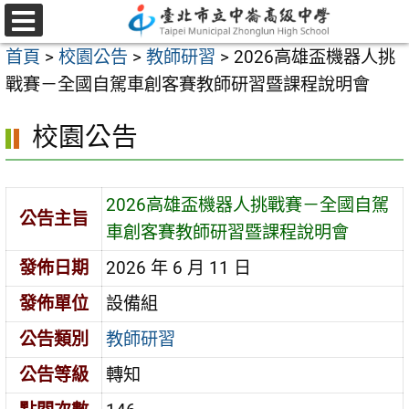
跳
至
選
首頁
>
校園公告
>
教師研習
>
2026高雄盃機器人挑
單
主
戰賽－全國自駕車創客賽教師研習暨課程說明會
要
內
校園公告
容
區
2026高雄盃機器人挑戰賽－全國自駕
公告主旨
車創客賽教師研習暨課程說明會
發佈日期
2026 年 6 月 11 日
發佈單位
設備組
公告類別
教師研習
公告等級
轉知