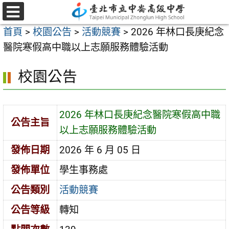
跳
至
選
首頁
>
校園公告
>
活動競賽
>
2026 年林口長庚紀念
單
主
醫院寒假高中職以上志願服務體驗活動
要
內
校園公告
容
區
2026 年林口長庚紀念醫院寒假高中職
公告主旨
以上志願服務體驗活動
發佈日期
2026 年 6 月 05 日
發佈單位
學生事務處
公告類別
活動競賽
公告等級
轉知