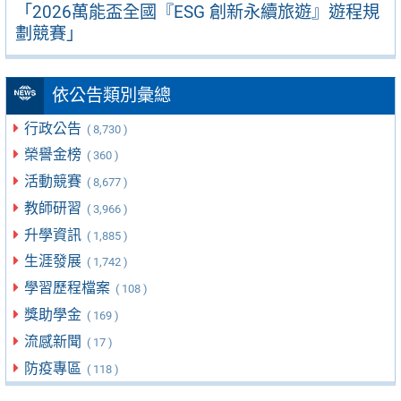
「2026萬能盃全國『ESG 創新永續旅遊』遊程規
劃競賽」
依公告類別彙總
行政公告
( 8,730 )
榮譽金榜
( 360 )
活動競賽
( 8,677 )
教師研習
( 3,966 )
升學資訊
( 1,885 )
生涯發展
( 1,742 )
學習歷程檔案
( 108 )
獎助學金
( 169 )
流感新聞
( 17 )
防疫專區
( 118 )