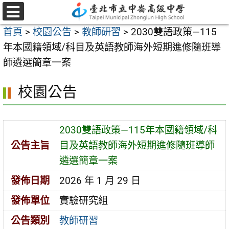
跳
至
選
首頁
>
校園公告
>
教師研習
>
2030雙語政策—115
單
主
年本國籍領域/科目及英語教師海外短期進修隨班導
要
師遴選簡章一案
內
容
校園公告
區
2030雙語政策—115年本國籍領域/科
公告主旨
目及英語教師海外短期進修隨班導師
遴選簡章一案
發佈日期
2026 年 1 月 29 日
發佈單位
實驗研究組
公告類別
教師研習