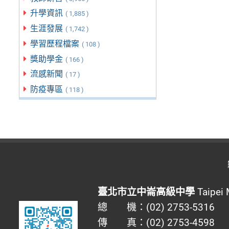
升學資訊
( 1,885 )
生涯發展
( 1,742 )
學習歷程檔案
( 108 )
獎助學金
( 166 )
流感新聞
( 17 )
防疫專區
( 118 )
臺北市立中崙高級中學
Taipei 
總 機：(02) 2753-5316
傳 真：(02) 2753-4598