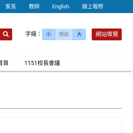
家長
教師
English
線上報修
送出
字級：
網站導覽
小
預設
大
搜
尋：
首頁
1151校長會議