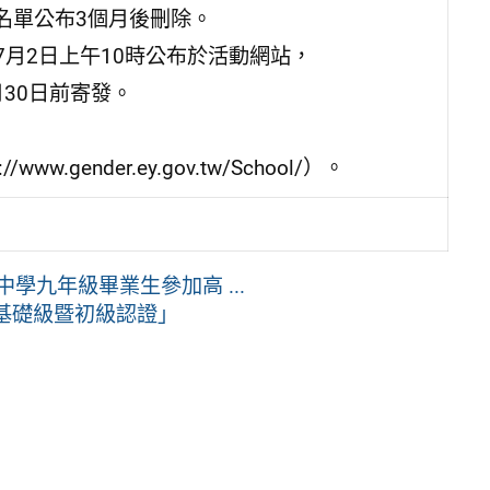
名單公布3個月後刪除。
7月2日上午10時公布於活動網站，
30日前寄發。
ender.ey.gov.tw/School/）。
學九年級畢業生參加高 ...
基礎級暨初級認證」