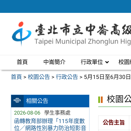
跳
至
主
要
內
容
區
首頁
中崙簡介
行政單位
校園
首頁
>
校園公告
>
行政公告
>
5月15日至6月3
校園
相關公告
2026-08-06
學生事務處
函轉教育部辦理「115年度數
公告主旨
位／網路性別暴力防治短影音