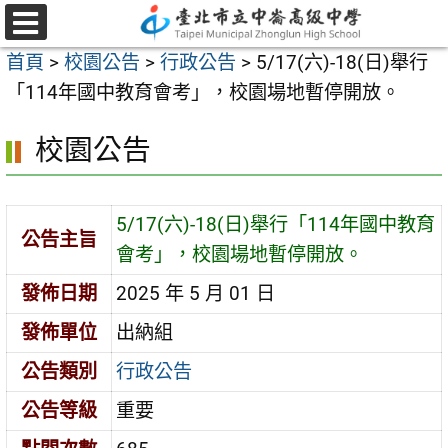
跳
至
選
首頁
>
校園公告
>
行政公告
>
5/17(六)-18(日)舉行
單
主
「114年國中教育會考」，校園場地暫停開放。
要
內
校園公告
容
區
5/17(六)-18(日)舉行「114年國中教育
公告主旨
會考」，校園場地暫停開放。
發佈日期
2025 年 5 月 01 日
發佈單位
出納組
公告類別
行政公告
公告等級
重要