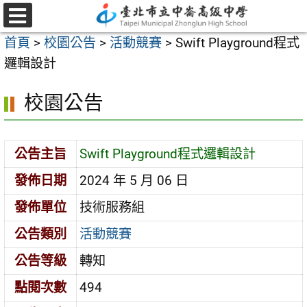
跳
至
選
首頁
>
校園公告
>
活動競賽
>
Swift Playground程式
單
主
邏輯設計
要
內
校園公告
容
區
公告主旨
Swift Playground程式邏輯設計
發佈日期
2024 年 5 月 06 日
發佈單位
技術服務組
公告類別
活動競賽
公告等級
轉知
點閱次數
494