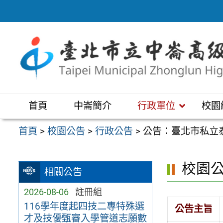
跳
至
主
要
內
容
區
首頁
中崙簡介
行政單位
校園
首頁
>
校園公告
>
行政公告
>
公告：臺北市私立
校園
相關公告
2026-08-06
註冊組
116學年度起四技二專特殊選
公告主旨
才及技優甄審入學管道志願數