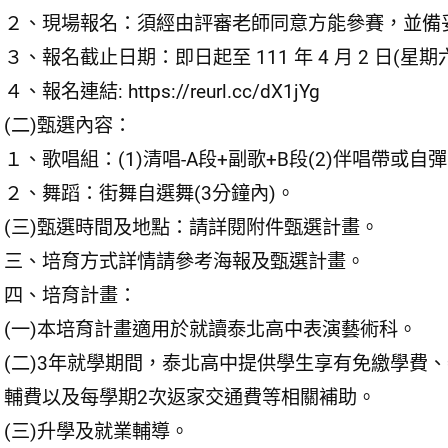
２、現場報名：須經由評審老師同意方能參賽，並備
３、報名截止日期：即日起至 111 年 4 月 2 日(星期六)
４、報名連結: https://reurl.cc/dX1jYg
(二)甄選內容：
１、歌唱組：(1)清唱-A段+副歌+B段(2)伴唱帶或自
２、舞蹈：街舞自選舞(3分鐘內)。
(三)甄選時間及地點：請詳閱附件甄選計畫。
三、培育方式詳情請參考海報及甄選計畫。
四、培育計畫：
(一)本培育計畫適用於就讀泰北高中表演藝術科。
(二)3年就學期間，泰北高中提供學生享有免繳學費
輔費以及每學期2次返家交通費等相關補助。
(三)升學及就業輔導。