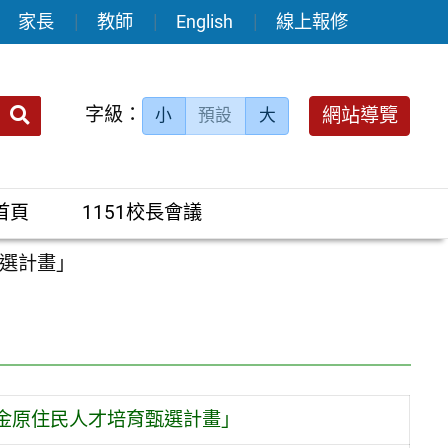
家長
教師
English
線上報修
送出
字級：
網站導覽
小
預設
大
搜
尋：
首頁
1151校長會議
選計畫」
金原住民人才培育甄選計畫」