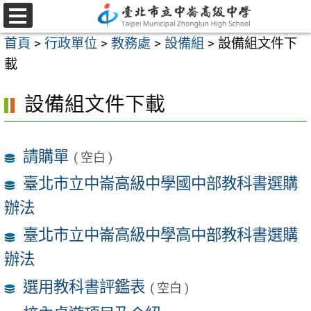
跳
至
選
首頁
>
行政單位
>
教務處
>
設備組
>
設備組文件下
單
主
載
要
內
設備組文件下載
容
區
請購單
( 空白 )
臺北市立中崙高級中學國中部教科書選購
辦法
臺北市立中崙高級中學高中部教科書選購
辦法
選用教科書評鑑表
( 空白 )