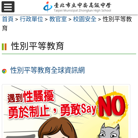
跳
至
選
首頁
>
行政單位
>
教官室
>
校園安全
>
性別平等教
單
主
育
要
內
性別平等教育
容
區
性別平等教育全球資訊網