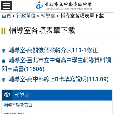
跳
至
選
首頁
>
行政單位
>
輔導室
>
輔導室各項表單下載
單
主
要
輔導室各項表單下載
內
容
區
輔導室-高關懷個案轉介表113-1修正
輔導室-臺北市立中崙高中學生輔導資料調
閱申請書(11506)
輔導室-高中部線上B卡填寫說明(113.09)
輔導室
輔導室聯繫窗口