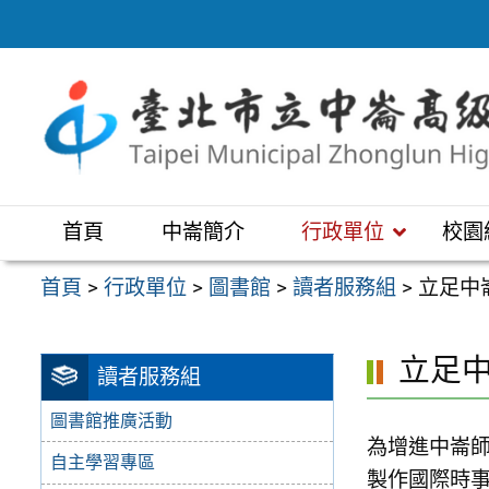
跳
至
主
要
內
容
區
首頁
中崙簡介
行政單位
校園
首頁
>
行政單位
>
圖書館
>
讀者服務組
>
立足中
立足中
讀者服務組
圖書館推廣活動
為增進中崙
自主學習專區
製作國際時