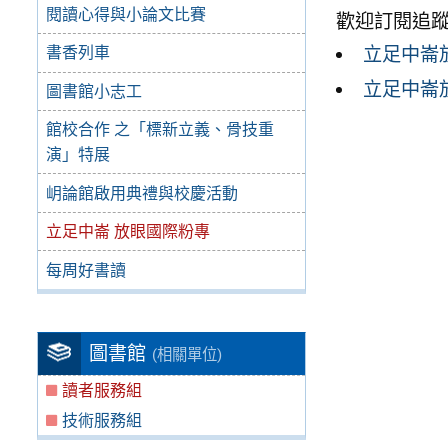
閱讀心得與小論文比賽
歡迎訂閱追
立足中崙
書香列車
立足中崙放眼
圖書館小志工
館校合作 之「標新立義、骨技重
演」特展
岄論館啟用典禮與校慶活動
立足中崙 放眼國際粉專
每周好書讀
圖書館
(相關單位)
讀者服務組
技術服務組