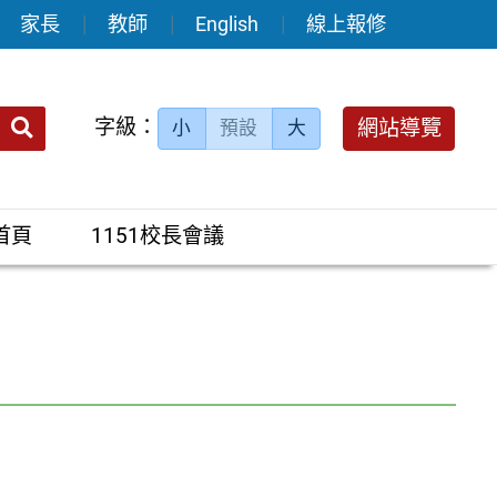
家長
教師
English
線上報修
送出
字級：
網站導覽
小
預設
大
搜
尋：
首頁
1151校長會議