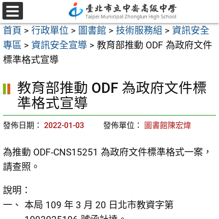
跳
至
選
首頁
>
行政單位
>
圖書館
>
技術服務組
>
資訊安全
單
主
專區
>
資訊安全宣導
>
教育部推動 ODF 為政府文件
要
標準格式宣導
內
容
教育部推動 ODF 為政府文件標
區
準格式宣導
發佈日期：
2022-01-03
發佈單位：
圖書館陳宏煒
為推動 ODF-CNS15251 為政府文件標準格式一案，
請查照。
說明：
本局 109 年 3 月 20 日北市教資字第