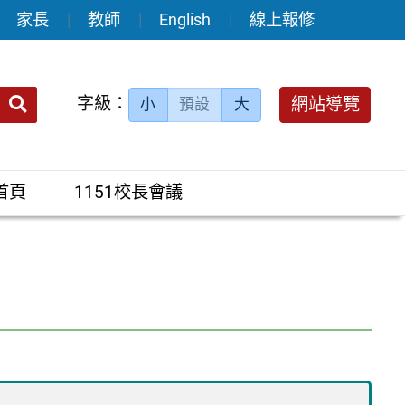
家長
教師
English
線上報修
送出
字級：
網站導覽
小
預設
大
搜
尋：
首頁
1151校長會議