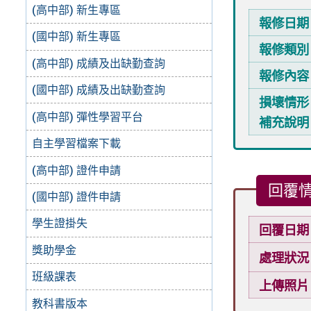
(高中部) 新生專區
報修日期
(國中部) 新生專區
報修類別
(高中部) 成績及出缺勤查詢
報修內容
(國中部) 成績及出缺勤查詢
損壞情形
(高中部) 彈性學習平台
補充說明
自主學習檔案下載
(高中部) 證件申請
回覆
(國中部) 證件申請
學生證掛失
回覆日期
獎助學金
處理狀況
班級課表
上傳照片
教科書版本