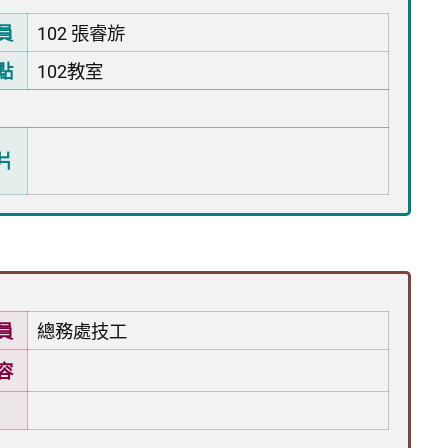
員
102 張睿旂
點
102教室
片
員
總務處技工
容