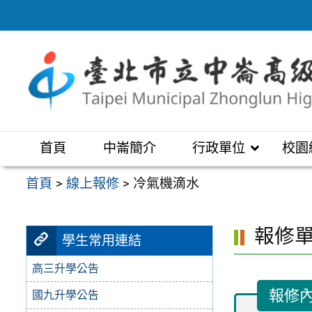
跳
至
主
要
內
容
區
首頁
中崙簡介
行政單位
校園
首頁
>
線上報修
>
冷氣機滴水
報修
學生常用連結
高三升學公告
報修
國九升學公告