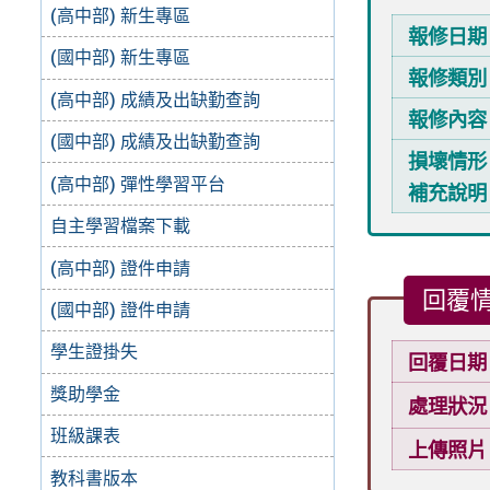
(高中部) 新生專區
報修日期
(國中部) 新生專區
報修類別
(高中部) 成績及出缺勤查詢
報修內容
(國中部) 成績及出缺勤查詢
損壞情形
(高中部) 彈性學習平台
補充說明
自主學習檔案下載
(高中部) 證件申請
回覆
(國中部) 證件申請
學生證掛失
回覆日期
獎助學金
處理狀況
班級課表
上傳照片
教科書版本