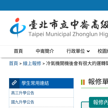
跳
至
主
要
內
容
區
首頁
中崙簡介
行政單位
校園
首頁
>
線上報修
>
冷氣機開機後會有很大的運轉
報修
學生常用連結
高三升學公告
報修
國九升學公告