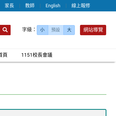
家長
教師
English
線上報修
送出
字級：
網站導覽
小
預設
大
搜
尋：
首頁
1151校長會議