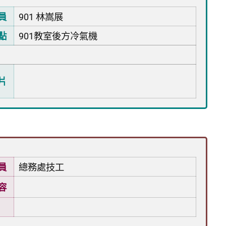
員
901 林嵩展
點
901教室後方冷氣機
片
員
總務處技工
容