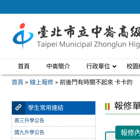
跳
至
主
要
內
容
區
首頁
中崙簡介
行政單位
校園
首頁
>
線上報修
>
前後門有時關不起來 卡卡的
報修
學生常用連結
高三升學公告
報修
國九升學公告