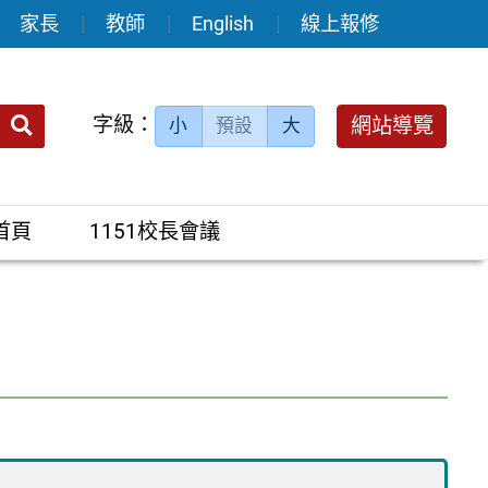
家長
教師
English
線上報修
送出
字級：
網站導覽
小
預設
大
搜
尋：
首頁
1151校長會議