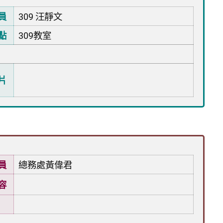
員
309 汪靜文
點
309教室
片
員
總務處黃偉君
容