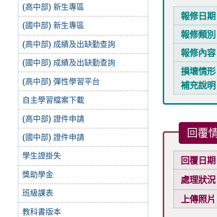
(高中部) 新生專區
報修日期
(國中部) 新生專區
報修類別
(高中部) 成績及出缺勤查詢
報修內容
(國中部) 成績及出缺勤查詢
損壞情形
(高中部) 彈性學習平台
補充說明
自主學習檔案下載
(高中部) 證件申請
回覆
(國中部) 證件申請
學生證掛失
回覆日期
獎助學金
處理狀況
班級課表
上傳照片
教科書版本