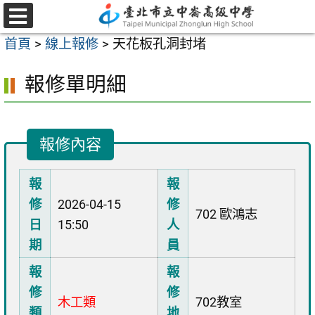
跳
至
選
首頁
>
線上報修
>
天花板孔洞封堵
單
主
要
報修單明細
內
容
區
報修內容
報
報
修
2026-04-15
修
702 歐鴻志
日
15:50
人
期
員
報
報
修
修
木工類
702教室
類
地