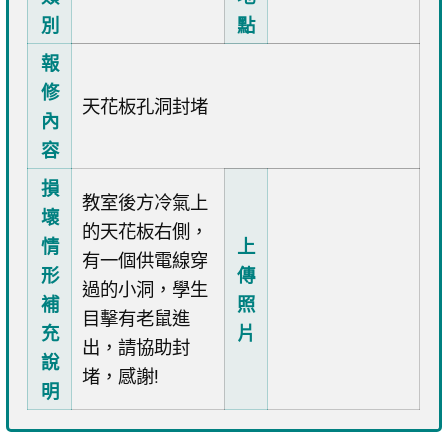
別
點
報
修
天花板孔洞封堵
內
容
損
教室後方冷氣上
壞
的天花板右側，
情
上
有一個供電線穿
形
傳
過的小洞，學生
補
照
目擊有老鼠進
充
片
出，請協助封
說
堵，感謝!
明