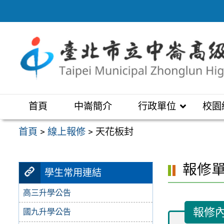
跳
至
主
要
內
容
區
首頁
中崙簡介
行政單位
校園
首頁
>
線上報修
>
天花板封
報修
學生常用連結
高三升學公告
報修
國九升學公告