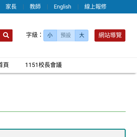
家長
教師
English
線上報修
送出
字級：
網站導覽
小
預設
大
搜
尋：
首頁
1151校長會議