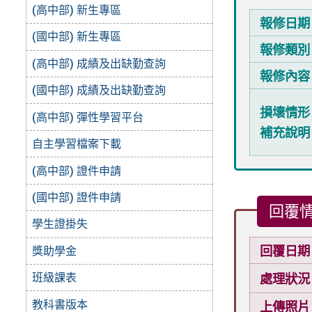
(高中部) 新生專區
報修日期
(國中部) 新生專區
報修類別
(高中部) 成績及出缺勤查詢
報修內容
(國中部) 成績及出缺勤查詢
損壞情形
(高中部) 彈性學習平台
補充說明
自主學習檔案下載
(高中部) 證件申請
(國中部) 證件申請
回覆
學生證掛失
回覆日期
獎助學金
班級課表
處理狀況
教科書版本
上傳照片