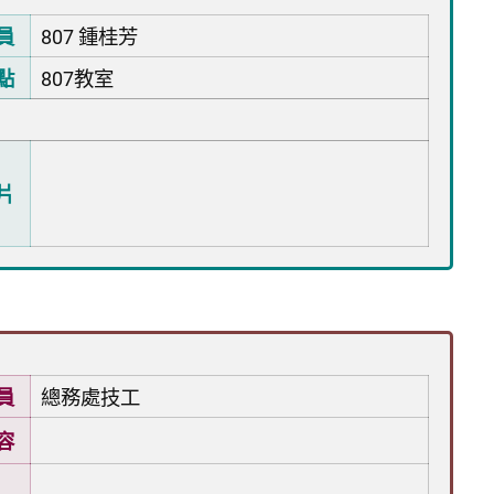
員
807 鍾桂芳
點
807教室
片
員
總務處技工
容