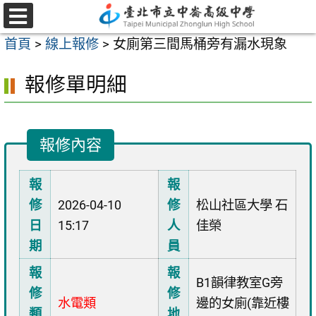
跳
至
選
首頁
>
線上報修
>
女廁第三間馬桶旁有漏水現象
單
主
要
報修單明細
內
容
區
報修內容
報
報
修
2026-04-10
修
松山社區大學 石
日
15:17
人
佳榮
期
員
報
報
B1韻律教室G旁
修
修
水電類
邊的女廁(靠近樓
類
地