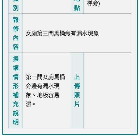
梯旁)
別
點
報
修
女廁第三間馬桶旁有漏水現象
內
容
損
壞
情
第三間女廁馬桶
上
形
旁邊有漏水現
傳
補
象、地板容易
照
充
濕。
片
說
明