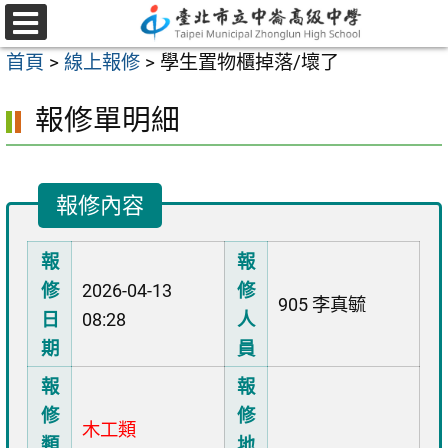
跳
至
選
首頁
>
線上報修
>
學生置物櫃掉落/壞了
單
主
要
報修單明細
內
容
區
報修內容
報
報
修
2026-04-13
修
905 李真毓
日
08:28
人
期
員
報
報
修
修
木工類
類
地