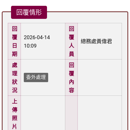
回覆情形
回
回
覆
2026-04-14
覆
總務處黃偉君
日
10:09
人
期
員
處
回
理
覆
委外處理
狀
內
況
容
上
傳
照
片