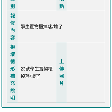
別
點
報
修
學生置物櫃掉落/壞了
內
容
損
壞
情
上
形
23號學生置物櫃
傳
補
掉落/壞了
照
充
片
說
明