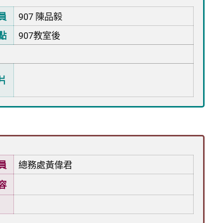
員
907 陳品毅
點
907教室後
片
員
總務處黃偉君
容