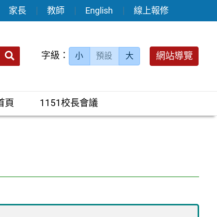
家長
教師
English
線上報修
送出
字級：
網站導覽
小
預設
大
搜
尋：
首頁
1151校長會議