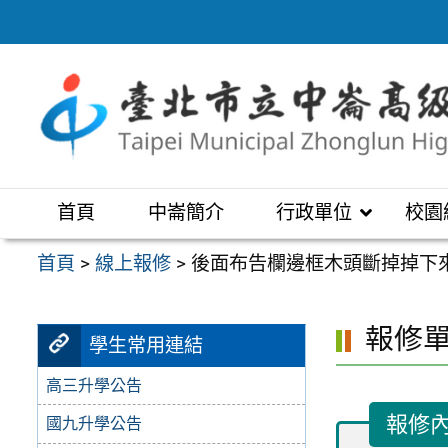
跳
至
主
要
內
容
區
首頁
中崙簡介
行政單位
校園
首頁
>
線上報修
>
後面布告欄邊框木頭斷掉掉下
報修
學生常用連結
高三升學公告
報修
國九升學公告