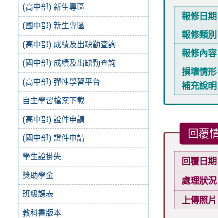
(高中部) 新生專區
報修日期
(國中部) 新生專區
報修類別
(高中部) 成績及出缺勤查詢
報修內容
(國中部) 成績及出缺勤查詢
損壞情形
(高中部) 彈性學習平台
補充說明
自主學習檔案下載
(高中部) 證件申請
回覆
(國中部) 證件申請
學生證掛失
回覆日期
獎助學金
處理狀況
班級課表
上傳照片
教科書版本