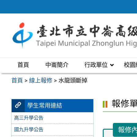
跳
至
主
要
內
容
區
首頁
中崙簡介
行政單位
校園
首頁
>
線上報修
>
水龍頭斷掉
報修
學生常用連結
高三升學公告
報修
國九升學公告