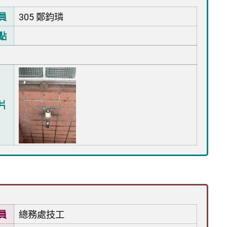
員
305 鄭鈞璘
點
片
員
總務處技工