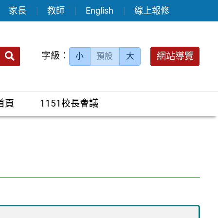
家長
教師
English
線上報修
送出
字級：
網站導覽
小
預設
大
搜
尋：
首頁
1151校長會議