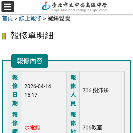
跳
至
選
首頁
>
線上報修
>
螺絲鬆脫
單
主
要
報修單明細
內
容
區
報修內容
報
報
修
2026-04-14
修
706 謝沛臻
日
15:17
人
期
員
報
報
修
修
水電類
706教室
類
地