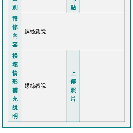
別
點
報
修
螺絲鬆脫
內
容
損
壞
情
上
形
傳
螺絲鬆脫
補
照
充
片
說
明