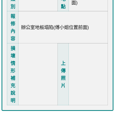
面)
別
點
報
修
辦公室地板塌陷(傅小姐位置前面)
內
容
損
壞
情
上
形
傳
補
照
充
片
說
明