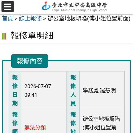
跳
至
選
首頁
>
線上報修
>
辦公室地板塌陷(傅小姐位置前面)
單
主
要
報修單明細
內
容
區
報修內容
報
報
修
2026-07-07
修
學務處 羅慧明
日
09:41
人
期
員
報
報
辦公室地板塌陷
修
修
無法分類
(傅小姐位置前
類
地