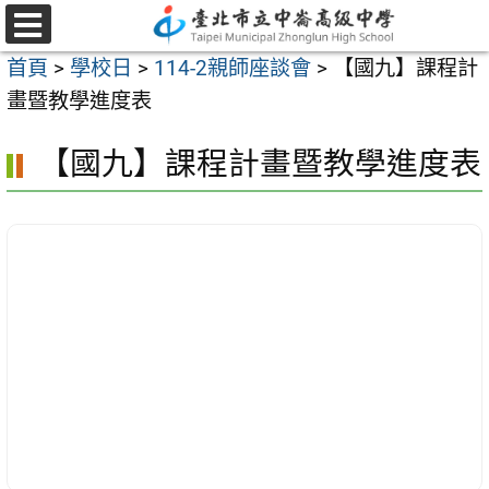
跳
至
選
首頁
>
學校日
>
114-2親師座談會
>
【國九】課程計
單
主
畫暨教學進度表
要
內
【國九】課程計畫暨教學進度表
容
區