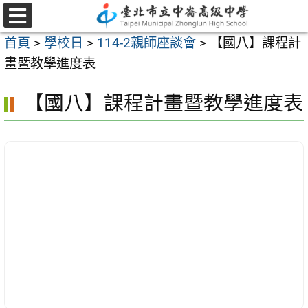
跳
至
選
首頁
>
學校日
>
114-2親師座談會
>
【國八】課程計
單
主
畫暨教學進度表
要
內
【國八】課程計畫暨教學進度表
容
區