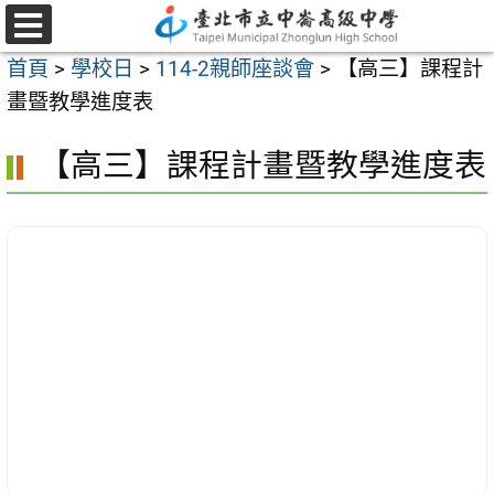
跳
至
選
首頁
>
學校日
>
114-2親師座談會
>
【高三】課程計
單
主
畫暨教學進度表
要
內
【高三】課程計畫暨教學進度表
容
區