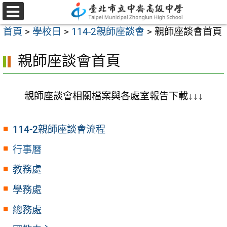
跳
至
選
首頁
>
學校日
>
114-2親師座談會
>
親師座談會首頁
單
主
要
親師座談會首頁
內
容
親師座談會相關檔案與各處室報告下載↓↓↓
區
114-2親師座談會流程
行事曆
教務處
學務處
總務處