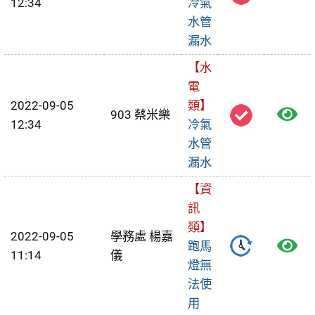
12:34
冷氣
視
水管
漏水
報
【水
修
電
單
2022-09-05
類】
檢
903 蔡米樂
12:34
冷氣
視
水管
漏水
報
【資
修
訊
單
類】
2022-09-05
學務處 楊嘉
檢
跑馬
11:14
儀
燈無
視
法使
報
用