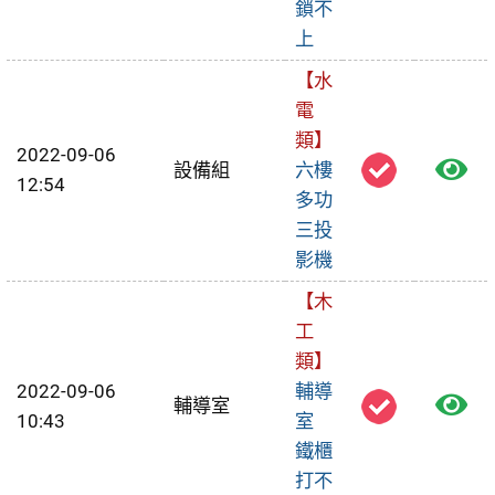
鎖不
報
上
修
【水
單
電
類】
2022-09-06
檢
設備組
六樓
12:54
多功
視
三投
報
影機
修
【木
工
單
類】
2022-09-06
輔導
檢
輔導室
10:43
室
視
鐵櫃
打不
報