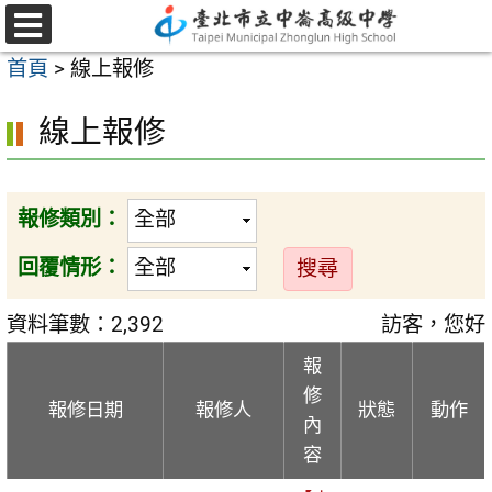
跳
至
選
首頁
>
線上報修
單
主
要
線上報修
內
容
區
報修類別：
回覆情形：
資料筆數：2,392
訪客，您好
報
修
報修日期
報修人
狀態
動作
內
容