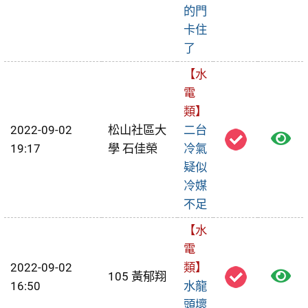
視
的門
卡住
報
了
修
【水
單
電
類】
2022-09-02
松山社區大
二台
檢
19:17
學 石佳榮
冷氣
視
疑似
冷媒
報
不足
修
【水
單
電
2022-09-02
類】
檢
105 黃郁翔
16:50
水龍
視
頭壞