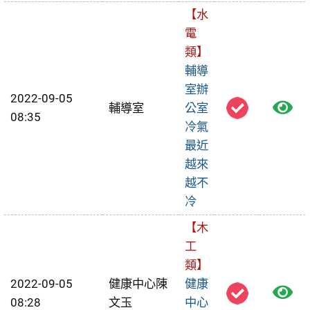
修
【水
電
單
類】
輔導
室辦
2022-09-05
檢
輔導室
公室
08:35
冷氣
視
最近
報
越來
越不
修
冷
單
【木
工
類】
2022-09-05
健康中心陳
健康
檢
08:28
文玉
中心