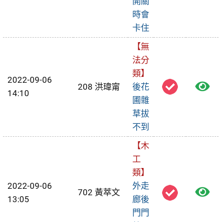
開關
報
時會
卡住
修
【無
單
法分
類】
2022-09-06
檢
208 洪瑋甯
後花
14:10
圃雜
視
草拔
報
不到
修
【木
工
單
類】
2022-09-06
外走
檢
702 黃萃文
13:05
廊後
視
門門