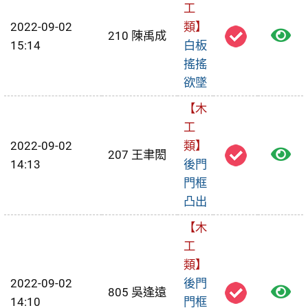
修
工
2022-09-02
類】
檢
單
210 陳禹成
15:14
白板
視
搖搖
欲墜
報
【木
修
工
單
2022-09-02
類】
檢
207 王聿閎
14:13
後門
視
門框
凸出
報
【木
修
工
單
類】
2022-09-02
後門
檢
805 吳逢遠
14:10
門框