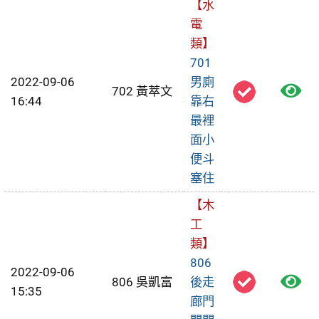
【水
電
類】
701
2022-09-06
男廁
檢
702 黃萃文
16:44
靠右
視
最裡
面小
報
便斗
修
塞住
單
【木
工
類】
806
2022-09-06
檢
806 吳凱富
後走
15:35
廊門
視