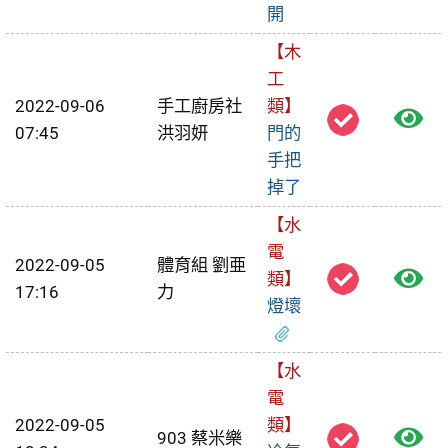
開
修
【木
單
工
2022-09-06
手工廚房社
類】
檢
07:45
洪羽妍
門的
視
手把
掉了
報
【水
修
電
2022-09-05
體育組 劉亜
檢
單
類】
17:16
力
燈壞
視
報
【水
修
電
2022-09-05
類】
檢
單
903 蔡米樂