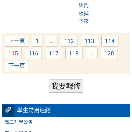
視
與門
板掉
報
下來
修
單
上一頁
1
...
112
113
114
Page
Page
Page
Page
115
116
117
118
...
120
Page
Page
Page
Page
Page
下一頁
我要報修
學生常用連結
高三升學公告