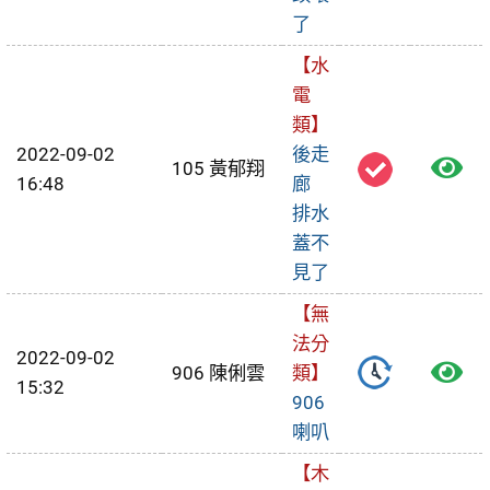
了
報
【水
修
電
單
類】
2022-09-02
後走
檢
105 黃郁翔
16:48
廊
視
排水
蓋不
報
見了
修
【無
單
法分
2022-09-02
檢
906 陳俐雲
類】
15:32
906
視
喇叭
報
【木