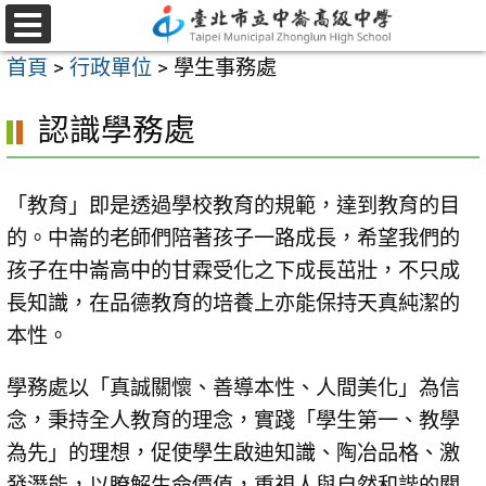
跳
至
選
首頁
>
行政單位
>
學生事務處
單
主
要
認識學務處
內
容
「教育」即是透過學校教育的規範，達到教育的目
區
的。中崙的老師們陪著孩子一路成長，希望我們的
孩子在中崙高中的甘霖受化之下成長茁壯，不只成
長知識，在品德教育的培養上亦能保持天真純潔的
本性。
學務處以「真誠關懷、善導本性、人間美化」為信
念，秉持全人教育的理念，實踐「學生第一、教學
為先」的理想，促使學生啟迪知識、陶冶品格、激
發潛能，以瞭解生命價值，重視人與自然和諧的關